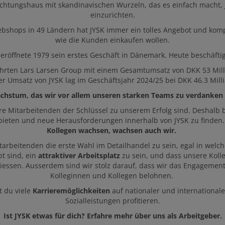
inrichtungshaus mit skandinavischen Wurzeln, das es einfach macht
einzurichten.
Webshops in 49 Ländern hat JYSK immer ein tolles Angebot und komp
wie die Kunden einkaufen wollen.
eröffnete 1979 sein erstes Geschäft in Dänemark. Heute beschäftigt
führten Lars Larsen Group mit einem Gesamtumsatz von DKK 53 Mill
er Umsatz von JYSK lag im Geschäftsjahr
2024/25
bei DKK 46.3 Milli
chstum, das wir vor allem unseren starken Teams zu verdanken
re Mitarbeitenden der Schlüssel zu unserem Erfolg sind. Deshalb
bieten und neue Herausforderungen innerhalb von JYSK zu finden
Kollegen wachsen, wachsen auch wir.
itarbeitenden die erste Wahl im Detailhandel zu sein, egal in welc
t sind, ein
attraktiver Arbeitsplatz
zu sein, und dass unsere Kolle
eniessen. Ausserdem sind wir stolz darauf, dass wir das Engagemen
Kolleginnen und Kollegen belohnen.
t du viele
Karrieremöglichkeiten
auf nationaler und international
Sozialleistungen profitieren.
Ist JYSK etwas für dich? Erfahre mehr über uns als Arbeitgeber.