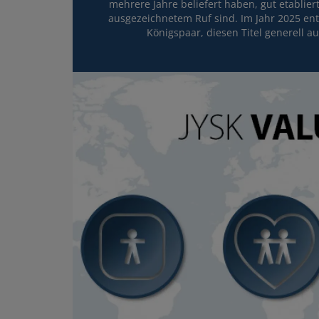
mehrere Jahre beliefert haben, gut etabliert
ausgezeichnetem Ruf sind. Im Jahr 2025 en
Königspaar, diesen Titel generell au