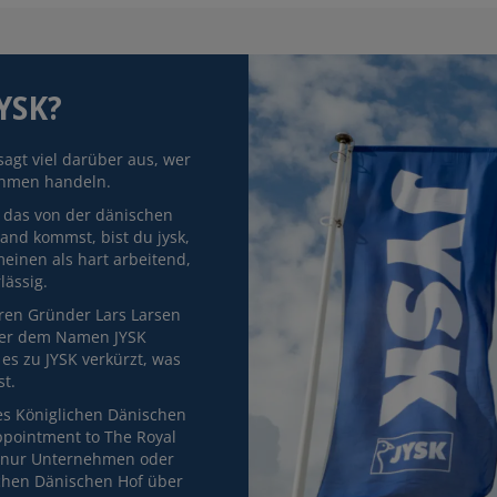
YSK?
sagt viel darüber aus, wer
ehmen handeln.
 das von der dänischen
and kommst, bist du jysk,
einen als hart arbeitend,
ässig.
ren Gründer Lars Larsen
nter dem Namen JYSK
s zu JYSK verkürzt, was
t.
des Königlichen Dänischen
ppointment to The Royal
e nur Unternehmen oder
ichen Dänischen Hof über