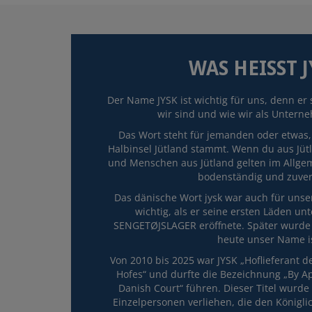
WAS HEISST J
Der Name JYSK ist wichtig für uns, denn er 
wir sind und wie wir als Untern
Das Wort steht für jemanden oder etwas,
Halbinsel Jütland stammt. Wenn du aus Jütl
und Menschen aus Jütland gelten im Allgem
bodenständig und zuverl
Das dänische Wort jysk war auch für unse
wichtig, als er seine ersten Läden u
SENGETØJSLAGER eröffnete. Später wurde e
heute unser Name is
Von 2010 bis 2025 war JYSK „Hoflieferant 
Hofes“ und durfte die Bezeichnung „By A
Danish Court“ führen. Dieser Titel wurd
Einzelpersonen verliehen, die den Königl