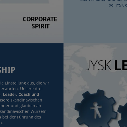
bei JYSK 
SHIP
e Einstellung aus, die wir
erwarten. Unsere drei
e,
Leader, Coach und
nsere skandinavischen
nander und glauben an
skandinavischen Wurzeln
s bei der Führung des
n.