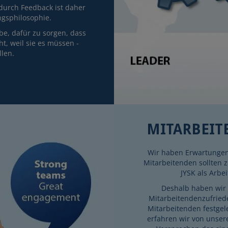
durch Feedback ist daher
ngsphilosophie.
be, dafür zu sorgen, dass
t, weil sie es müssen -
llen.
MITARBEIT
Wir haben Erwartungen
Mitarbeitenden sollten 
JYSK als Arbe
Deshalb haben wir 
Mitarbeitendenzufried
Mitarbeitenden festgel
erfahren wir von unser