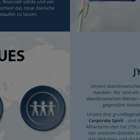
, finanziell solide und von
tschied das neue dänische
slaufen zu lassen.
J
Unsere skandinavischen
Handeln. Wir sind ein
skandinavischen Werten w
gegenüber Kunden
Unsere drei grundlegend
Corporate Spirit
- sind 
Mitarbeitenden bei JYSK
von unserem Gründer La
das Verhalten und die E