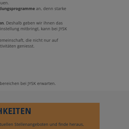
auen.
bildungsprogramme
an, denn starke
en
. Deshalb geben wir ihnen das
instellung mitbringt, kann bei JYSK
meinschaft, die nicht nur auf
vitäten geniesst.
bereichen bei JYSK erwarten.
HKEITEN
ktuellen Stellenangeboten und finde heraus,