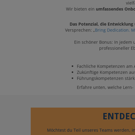
viel
Wir bieten ein
umfassendes Onboa
Das Potenzial, die Entwicklung
Versprechen: „
Bring Dedication. Me
Ein schöner Bonus: In jedem 
professioneller 
Fachliche Kompetenzen am A
Zukünftige Kompetenzen a
Führungskompetenzen stär
Erfahre unten, welche Lern-
ENTDEC
Möchtest du Teil unseres Teams werden, in 