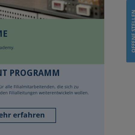
OFFENE STE
ME
cademy.
NT PROGRAMM
für alle Filialmitarbeitenden, die sich zu
nden Filialleitungen weiterentwickeln wollen.
hr erfahren